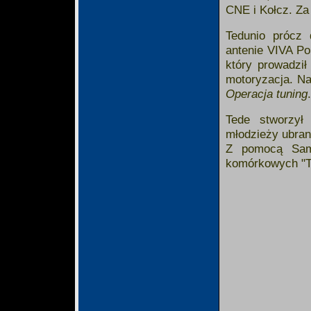
CNE i Kołcz. Za 
Tedunio prócz d
antenie VIVA P
który prowadził
motoryzacja. N
Operacja tuning
.
Tede stworzył
młodzieży ubran
Z pomocą Sams
komórkowych "Te