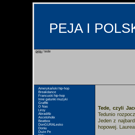
PEJA I POLS
peja
/ tede
Amerykański hip-hop
Breakdance
Francuski hip-hop
Inne gatunki muzyki
Graffiti
O Nas
Tede, czyli Jac
Liroy
Tedunio rozpocz
AbradAb
Ascetoholix
Jeden z najbard
Beatbox
DonGURALesko
hopowej. Laurea
Doniu
Duże Pe