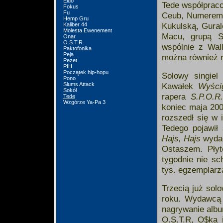
Eldo
Tede współpraco
Fokus
Fu
Ceub, Numerem 
Hemp Gru
Kukulską, Gura
Kaliber 44
Molesta Ewenement
Macu, grupą S
Onar
O.S.T.R.
wspólnie z Wal
Paktofonika
Peja
można również 
Pezet
PIH
Początek hip-hopu
Solowy singiel
Pono
Kawałek
Wyści
Slums Attack
Sokół
rapera
S.P.O.R.
Tede
Wzgórze Ya-Pa 3
koniec maja 200
rozszedł się w 
Tedego pojawił
Hajs, Hajs
wydał
Ostaszem. Pły
tygodnie nie sc
tys. egzemplarz
Trzecią już sol
roku. Wydawcą 
nagrywanie albu
O.S.T.R, O$ka 