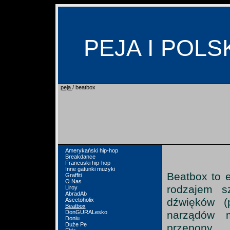
PEJA I POLS
peja
/ beatbox
Amerykański hip-hop
Breakdance
Francuski hip-hop
Inne gatunki muzyki
Beatbox to e
Graffiti
O Nas
rodzajem s
Liroy
AbradAb
dźwięków (p
Ascetoholix
Beatbox
narządów m
DonGURALesko
Doniu
Duże Pe
przepony.