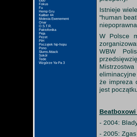
Eldo
Fokus
Fu
Istnieje wie
Hemp Gru
Kaliber 44
"human beatb
Molesta Ewenement
Onar
niepoprawna 
O.S.T.R.
Paktofonika
Peja
W Polsce m
Pezet
PIH
zorganizowa
Początek hip-hopu
Pono
WBW Polish
Slums Attack
Sokół
przedsięwzi
Tede
Wzgórze Ya-Pa 3
Mistrzostw
eliminacyjne
że impreza 
jest początk
Beatboxowi 
- 2004: Blad
- 2005: Zgas